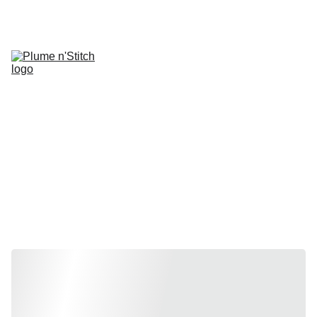
Accueil
Les Kits : mes 
modèles et leurs 
laines
Accessoires
Assistance ou cours 
WhatsApp
Cartes cadeau